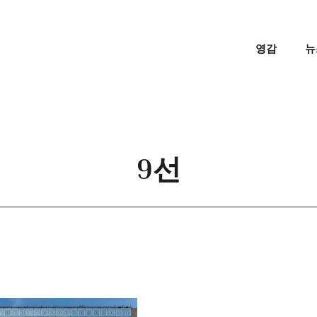
영감
뉴
9선