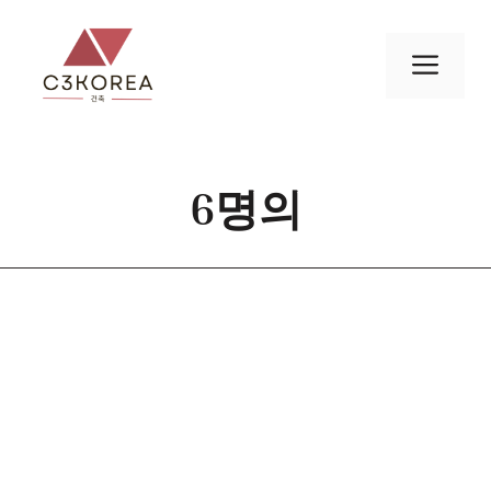
컨
텐
메
츠
로
뉴
건
너
6명의
뛰
기