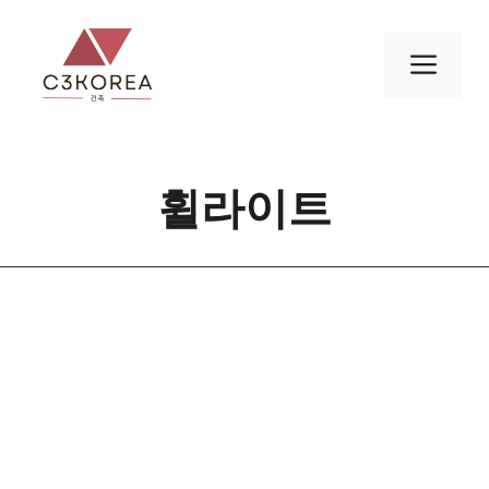
컨
텐
메
츠
로
뉴
건
너
휠라이트
뛰
기