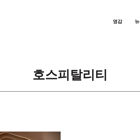
영감
뉴
호스피탈리티