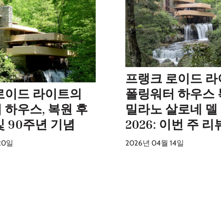
프랭크 로이드 
로이드 라이트의
폴링워터 하우스
 하우스, 복원 후
밀라노 살로네 델
 90주년 기념
2026: 이번 주 리
20일
2026년 04월 14일