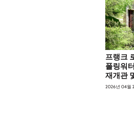
프랭크 
폴링워터
재개관 및
2026년 04월 