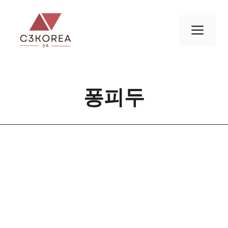
컨
텐
메
츠
로
뉴
건
너
퐁피두
뛰
기