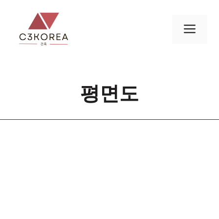
컨
텐
메
츠
로
뉴
건
너
평면도
뛰
기