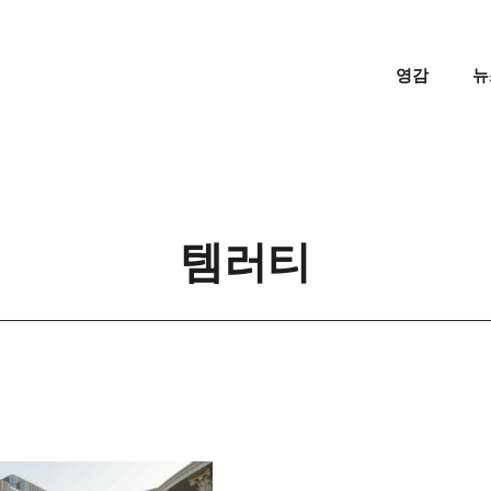
영감
뉴
템러티