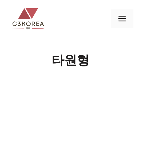
컨
텐
메
츠
로
뉴
건
너
타원형
뛰
기