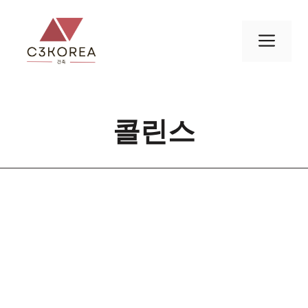
컨
텐
메
츠
로
뉴
건
너
콜린스
뛰
기