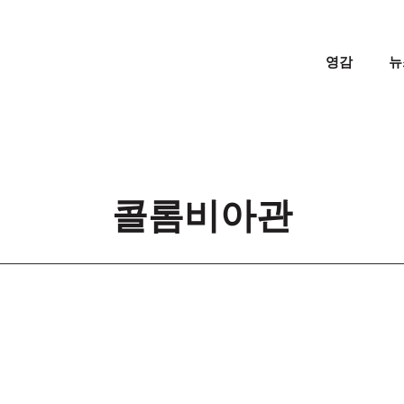
영감
뉴
콜롬비아관