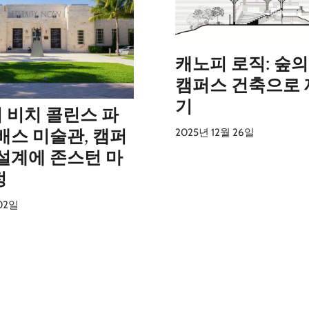
캐노피 로직: 숲
캠퍼스 건축으로
기
 비치 콜린스 파
배스 미술관, 캠퍼
2025년 12월 26일
 설계에 존스턴 마
정
02일