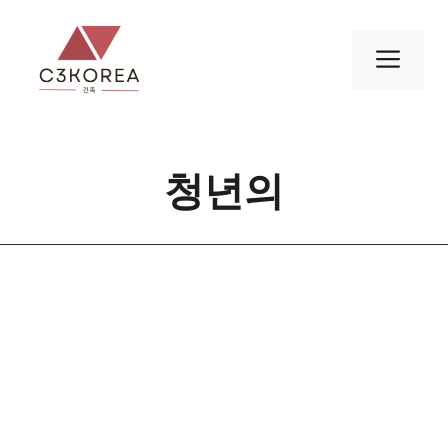
컨
텐
메
츠
로
뉴
건
너
청년의
뛰
기