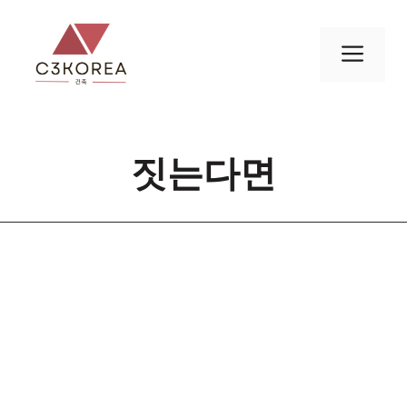
컨
텐
메
츠
로
뉴
건
너
짓는다면
뛰
기