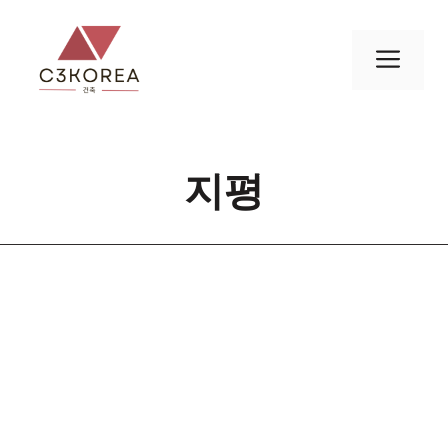
컨
텐
메
츠
로
뉴
건
너
지평
뛰
기