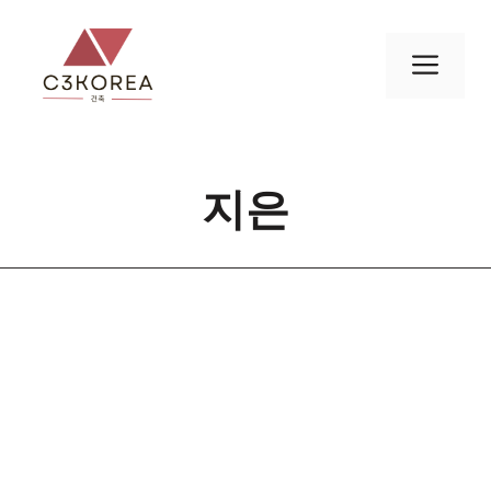
컨
텐
메
츠
로
뉴
건
너
지은
뛰
기