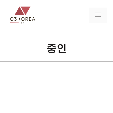
컨
텐
메
츠
로
뉴
건
너
중인
뛰
기