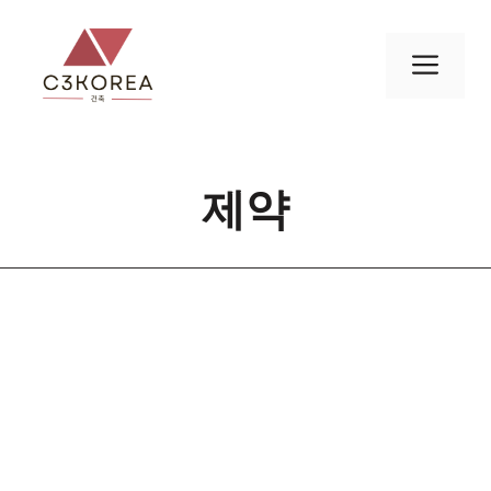
컨
텐
메
츠
로
뉴
건
너
제약
뛰
기