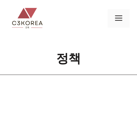
컨
텐
메
츠
로
뉴
건
너
정책
뛰
기