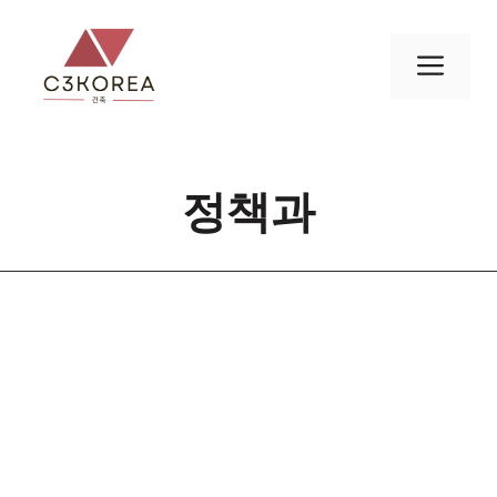
컨
텐
메
츠
로
뉴
건
너
정책과
뛰
기