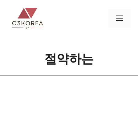
컨
텐
메
츠
로
뉴
건
너
절약하는
뛰
기