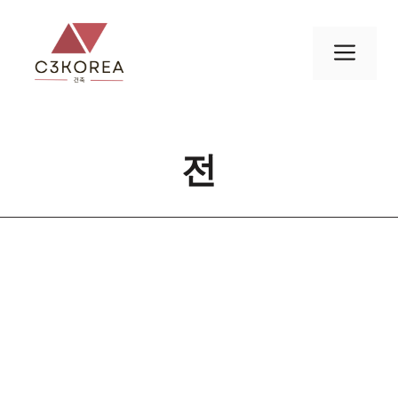
컨
텐
메
츠
로
뉴
건
너
전
뛰
기