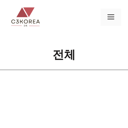
컨
텐
메
츠
로
뉴
건
너
전체
뛰
기