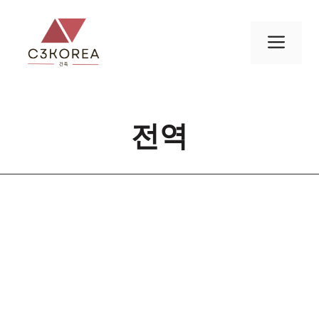
컨
텐
메
츠
로
뉴
건
너
전역
뛰
기