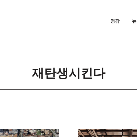
영감
뉴
재탄생시킨다