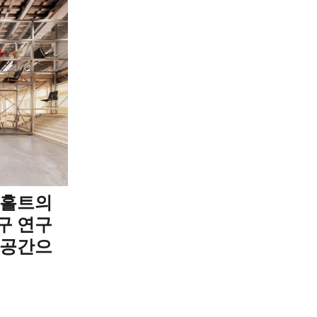
름흘트의
구 연구
 공간으