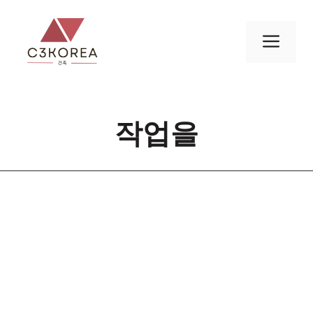
컨
텐
메
츠
로
뉴
건
너
작업을
뛰
기