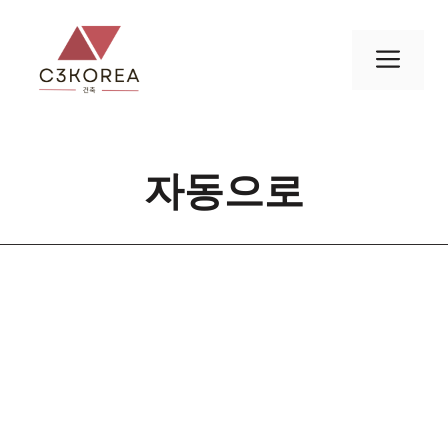
컨
텐
메
츠
로
뉴
건
너
자동으로
뛰
기