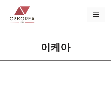
컨
텐
메
츠
로
뉴
건
너
이케아
뛰
기