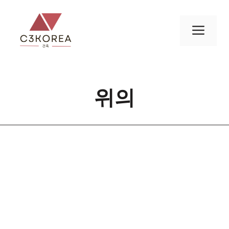
컨
텐
메
츠
로
뉴
건
너
위의
뛰
기