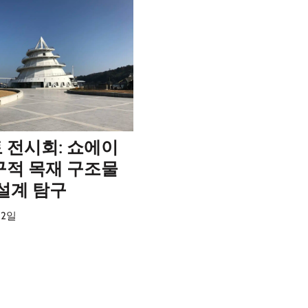
 전시회: 쇼에이
구적 목재 구조물
 설계 탐구
22일