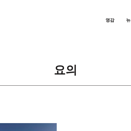
영감
뉴
요의