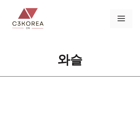
컨
텐
메
츠
로
뉴
건
너
와슬
뛰
기