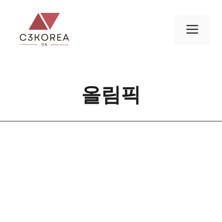
컨
텐
메
츠
로
뉴
건
너
올림픽
뛰
기