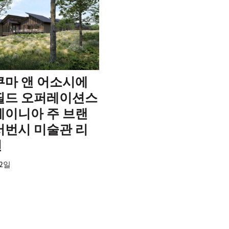
쿠마 앤 어소시에
필드 오퍼레이션스
베이니아 주 브랜
서번시 미술관 리
션
12일