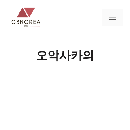
컨
텐
메
츠
로
뉴
건
너
오악사카의
뛰
기