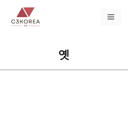
컨
텐
메
츠
로
뉴
건
너
옛
뛰
기