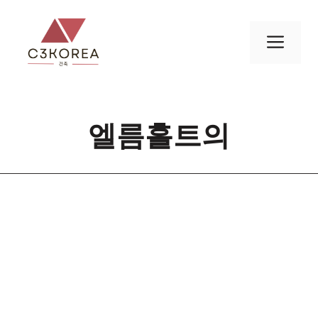
컨
텐
메
츠
로
뉴
건
너
엘름흘트의
뛰
기