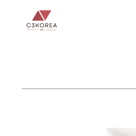
컨
텐
츠
로
건
너
뛰
기