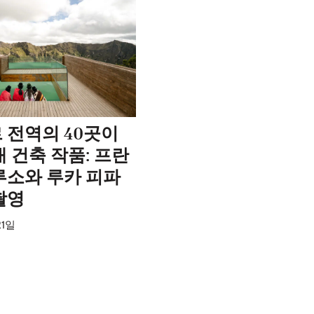
 전역의 40곳이
 건축 작품: 프란
루소와 루카 피파
촬영
21일