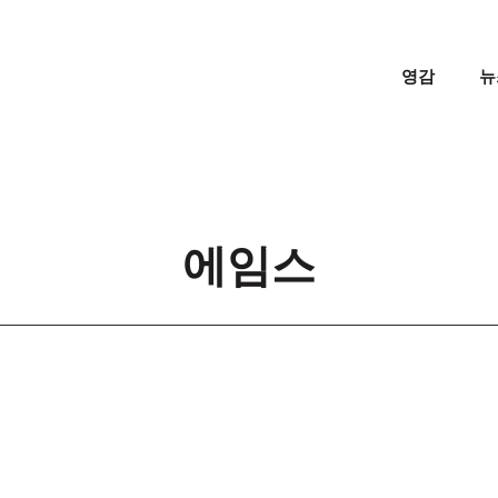
영감
뉴
에임스