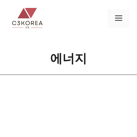
컨
텐
메
츠
로
뉴
건
너
에너지
뛰
기