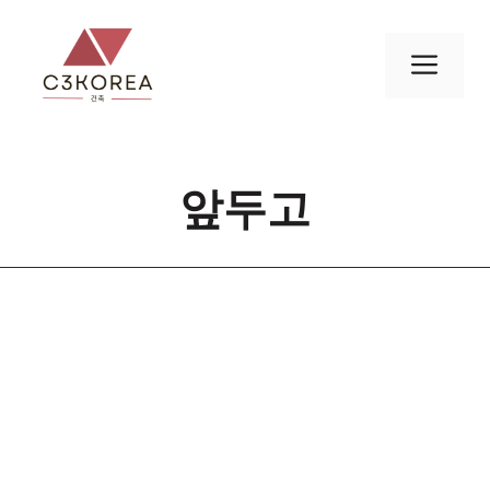
컨
텐
메
츠
로
뉴
건
너
앞두고
뛰
기