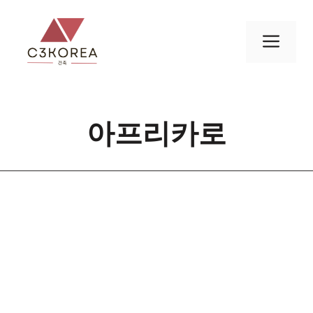
컨
텐
메
츠
로
뉴
건
너
아프리카로
뛰
기