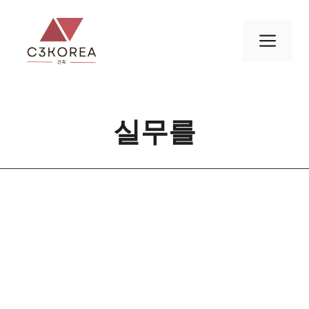
컨
텐
메
츠
로
뉴
건
너
실무를
뛰
기