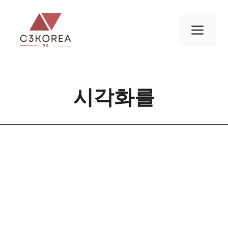
컨
텐
메
츠
로
뉴
건
너
시각화를
뛰
기