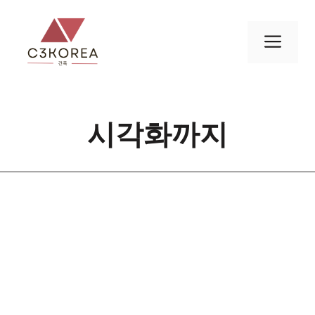
컨
텐
메
츠
로
뉴
건
너
시각화까지
뛰
기