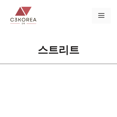
컨
텐
메
츠
로
뉴
건
너
스트리트
뛰
기