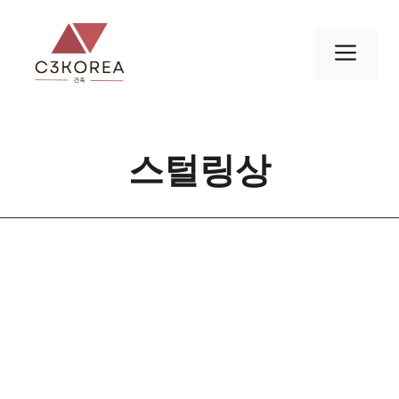
컨
텐
메
츠
로
뉴
건
너
스털링상
뛰
기