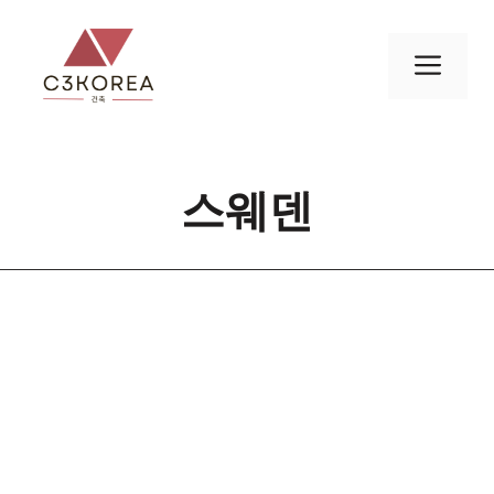
컨
텐
메
츠
로
뉴
건
너
스웨덴
뛰
기