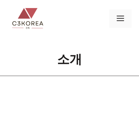
컨
텐
메
츠
로
뉴
건
너
소개
뛰
기