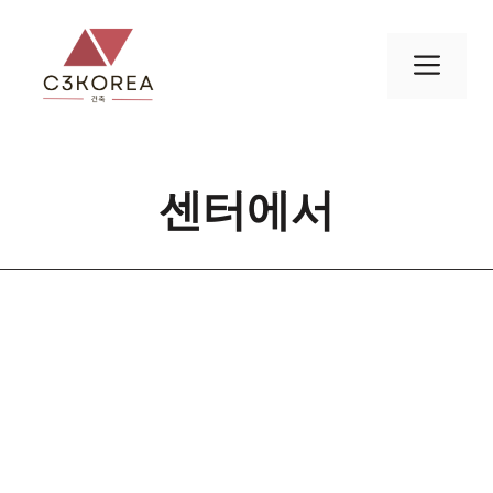
컨
텐
메
츠
로
뉴
건
너
센터에서
뛰
기