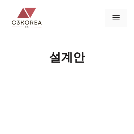
컨
텐
메
츠
로
뉴
건
너
설계안
뛰
기